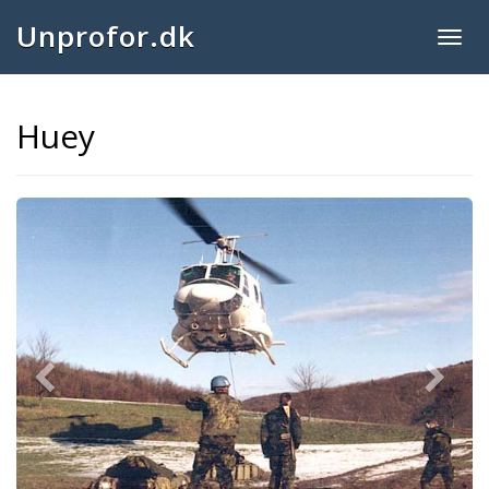
Unprofor.dk
Togg
navig
Huey
Previous
Next