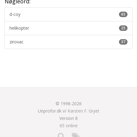
Nøgleord:
d-coy
65
helikopter
25
zirovac
37
© 1998-2026
Unprofor.dk v/
Karsten F. Gryet
Version 8
65 online