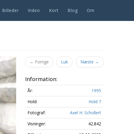
Billeder
Video
Kort
Blog
Om
Next
←
Forrige
Luk
Næste
→
Information:
År:
1995
Hold:
Hold 7
Fotograf:
Axel H. Schollert
Visninger:
42.842