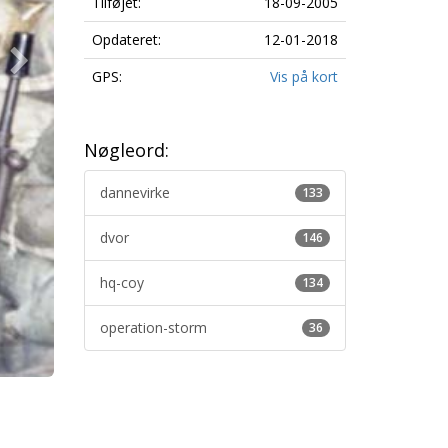
Tilføjet:
18-09-2005
Opdateret:
12-01-2018
GPS:
Vis på kort
Nøgleord:
dannevirke
133
dvor
146
hq-coy
134
operation-storm
36