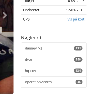
Tilføjet:
18-09-2005
Opdateret:
12-01-2018
GPS:
Vis på kort
Nøgleord:
dannevirke
133
dvor
146
hq-coy
134
operation-storm
36