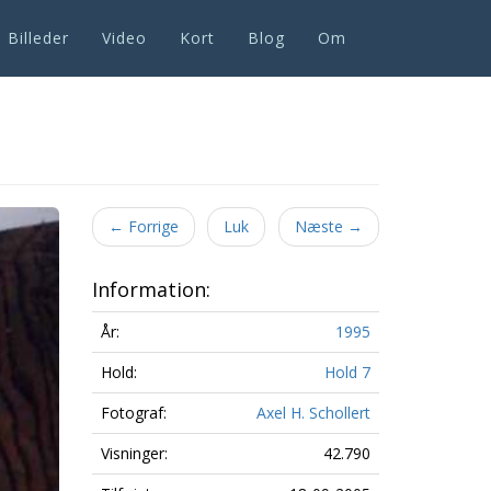
Billeder
Video
Kort
Blog
Om
Next
←
Forrige
Luk
Næste
→
Information:
År:
1995
Hold:
Hold 7
Fotograf:
Axel H. Schollert
Visninger:
42.790