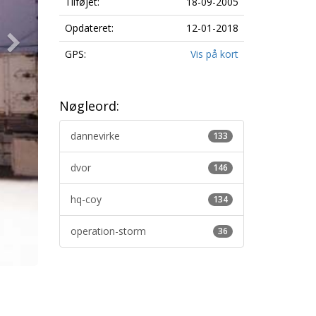
Tilføjet:
18-09-2005
Opdateret:
12-01-2018
GPS:
Vis på kort
Nøgleord:
dannevirke
133
dvor
146
hq-coy
134
operation-storm
36