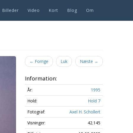
Billeder
Video
Kort
Blog
Om
Next
←
Forrige
Luk
Næste
→
Information:
År:
1995
Hold:
Hold 7
Fotograf:
Axel H. Schollert
Visninger:
42.145