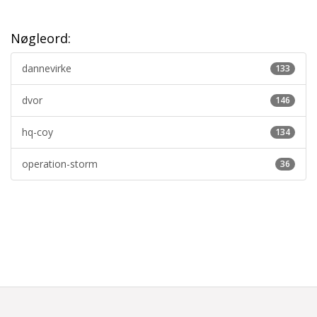
Nøgleord:
dannevirke
133
dvor
146
hq-coy
134
operation-storm
36