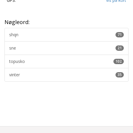
GPS:
Vis på kort
Nøgleord:
shqn
71
sne
21
topusko
102
vinter
35