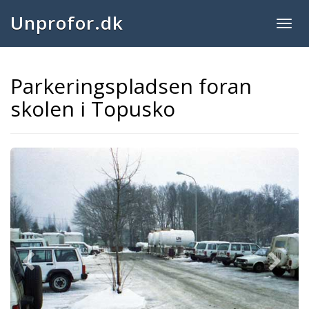
Unprofor.dk
Togg
navig
Parkeringspladsen foran
skolen i Topusko
Previous
Next