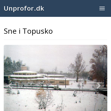
Unprofor.dk
Togg
navig
Sne i Topusko
Previous
Next