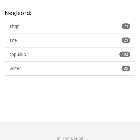
Nøgleord:
shqn
71
sne
21
topusko
102
vinter
35
© 1998-2026