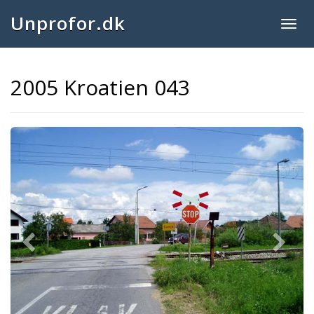
Unprofor.dk
Togg
navig
2005 Kroatien 043
Previous
Next