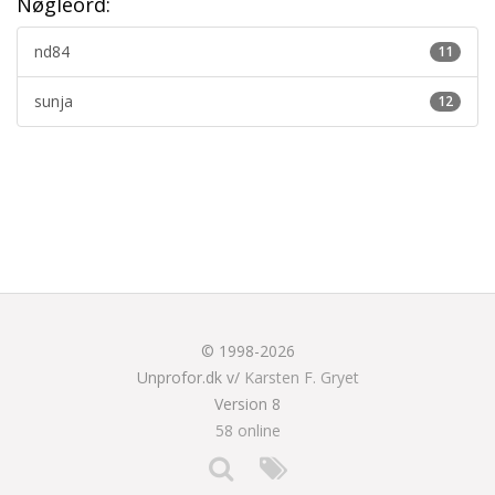
Nøgleord:
nd84
11
sunja
12
© 1998-2026
Unprofor.dk v/
Karsten F. Gryet
Version 8
58 online