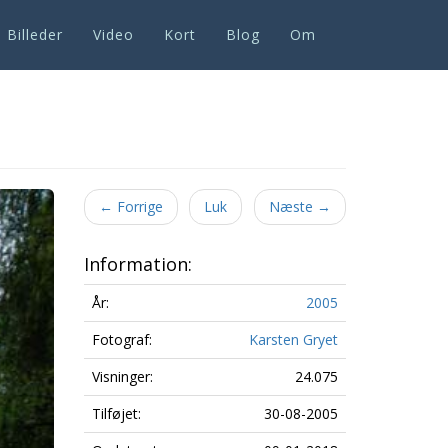
Billeder
Video
Kort
Blog
Om
Next
←
Forrige
Luk
Næste
→
Information:
År:
2005
Fotograf:
Karsten Gryet
Visninger:
24.075
Tilføjet:
30-08-2005