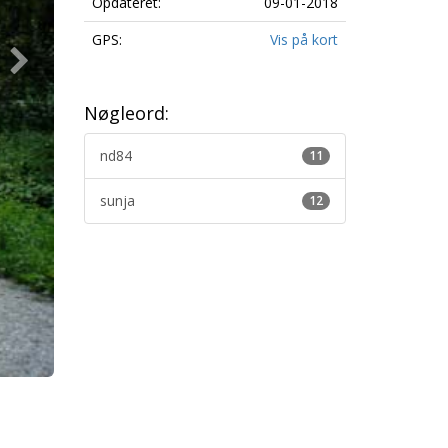
Opdateret:
09-01-2018
GPS:
Vis på kort
Nøgleord:
nd84
11
sunja
12