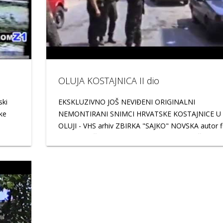
OLUJA KOSTAJNICA II dio
ski
EKSKLUZIVNO JOŠ NEVIĐENI ORIGINALNI
ske
NEMONTIRANI SNIMCI HRVATSKE KOSTAJNICE U
OLUJI - VHS arhiv ZBIRKA "SAJKO" NOVSKA autor f
 153
i snimatelj Željko Sajko Saja II dio -dolazak Župana
ika
sisačko moslavačke županije.
no
 kao i
tku
dan u