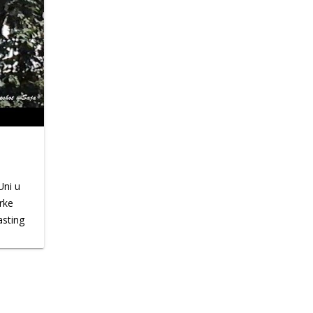
čkoj
vavim
Uni u
rke
asting
or:
html?
.com/