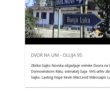
zastrašivanju građana srpske nacjonalnosti , ova
snimka je jasan dokazda teza o uduženoj zločina
organizaciji nikada nije postojala osim u glavama
zlobnika koji žele prikazati domovinski rat kao kr
hrvatskim pirom. Hvala svim pripadnicima 153
velikogoričke brigade na herojskom držanju u
Domovinskom ratu. Hvala Vam
http://www.udruga153brhv.hr/
DVOR NA UNI - OLUJA 95.
Zbirka Sajko Novska objavljuje snimke Dvora na 
Domovinskom Ratu. snimatelj Saja- VHS-arhiv zbi
Sajko. Lasting Hope Kevin MacLeod Videozapis L
Hope od izvođača Kevin MacLeod licenciran je
licencom Creative Commons Attribution
(https://creativecommons.org/licenses/by/4.0/) Izv
http://incompetech.com/music/royalty-free/index.
isrc=USUAN1100178 Izvođač: http://incompetech