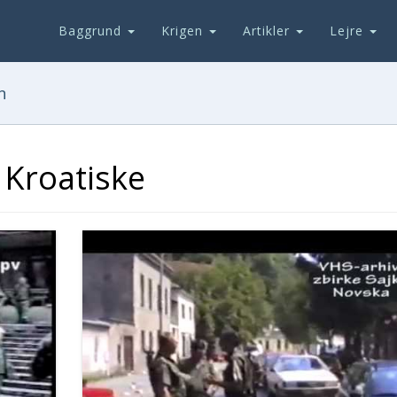
Baggrund
Krigen
Artikler
Lejre
n
 Kroatiske