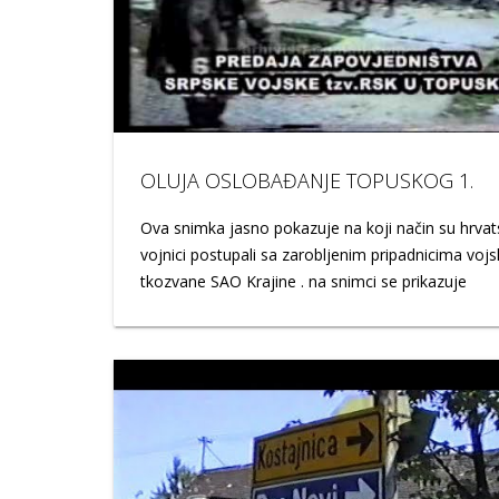
OLUJA OSLOBAĐANJE TOPUSKOG 1.
ULAZAK 153 V.G BRIGADE
Ova snimka jasno pokazuje na koji način su hrvat
vojnici postupali sa zarobljenim pripadnicima voj
tkozvane SAO Krajine . na snimci se prikazuje
zarobljavanje kompletnog njihovoh štaba to jest
brigada hv zapovjedništva kao i samog zapovjedn
21 korpusa Čedomira Bulata. Jasno se vidi čovječ
postupanje sa svim pripadnicima poražene vojske
briga o civilnom stanovništvu koje se u tom trenu
nalazi na oslobođenom mjestu. Ova snimka je je
nizu jasnih dokaza da hrvatska nikada nije imala
zapovjed raseljavanju izgonu pljački paležu