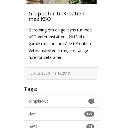
Gruppetur til Kroatien
med KSO
Beretning om en gensyns tur med
KSO Veteranstøtten i 2013 til det
gamle missionsområde i Kroatien.
Veteranstøtten arrangerer årlige
ture for veteraner.
Publiceret 30. marts 2019
Tags:
blinjski-kut
2
dvor
149
nd52
21