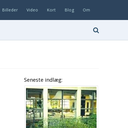
Billeder
Video
Kort
Blog
Om
Seneste indlæg: