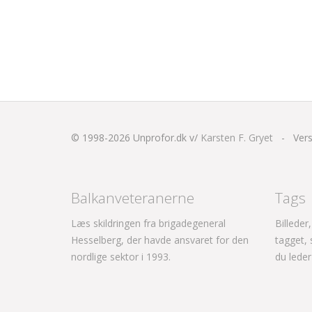
© 1998-2026
Unprofor.dk v/
Karsten F. Gryet
-
Vers
Balkanveteranerne
Tags
Læs skildringen fra brigadegeneral
Billeder
Hesselberg, der havde ansvaret for den
tagget,
nordlige sektor i 1993.
du leder