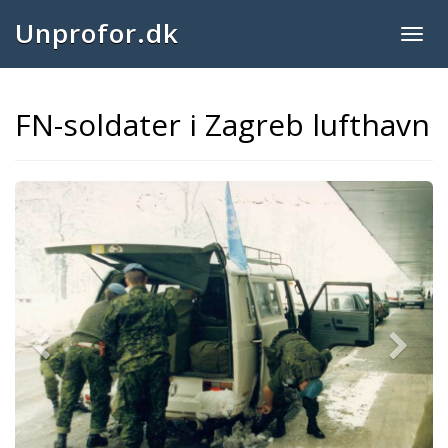
Unprofor.dk
Togg
navig
FN-soldater i Zagreb lufthavn
Previous
Next