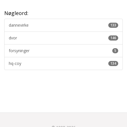
Nøgleord:
dannevirke
133
dvor
146
forsyninger
5
hq-coy
134