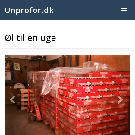
Unprofor.dk
Togg
navig
Øl til en uge
Previous
Next