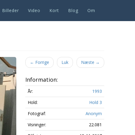
Billeder
Video
Kort
Blog
Om
Next
←
Forrige
Luk
Næste
→
Information:
År:
1993
Hold:
Hold 3
Fotograf:
Anonym
Visninger:
22.081