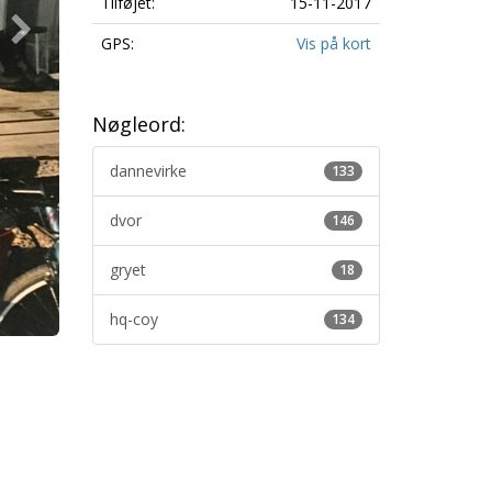
Tilføjet:
15-11-2017
GPS:
Vis på kort
Nøgleord:
dannevirke
133
dvor
146
gryet
18
hq-coy
134