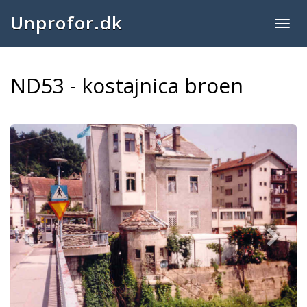
Unprofor.dk
Togg
navig
ND53 - kostajnica broen
Previous
Next