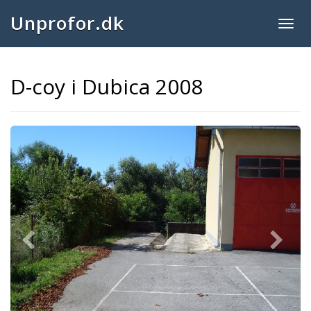
Unprofor.dk
Togg
navig
D-coy i Dubica 2008
Previous
Next