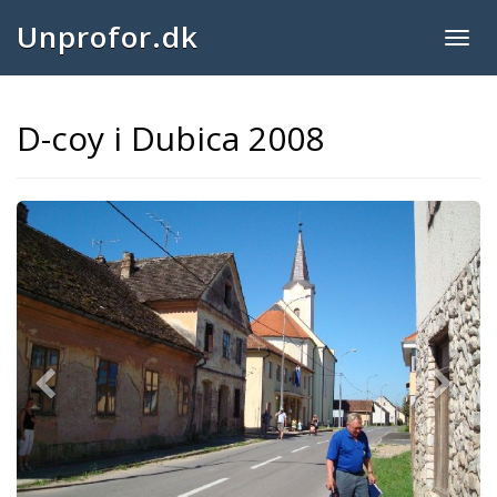
Unprofor.dk
Togg
navig
D-coy i Dubica 2008
Previous
Next