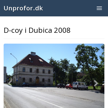
Unprofor.dk
Togg
navig
D-coy i Dubica 2008
Previous
Next