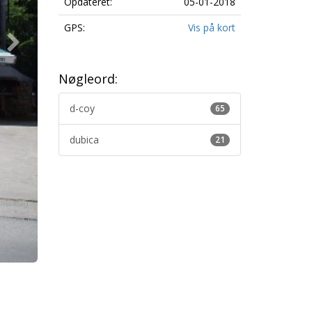
Opdateret:
05-01-2018
GPS:
Vis på kort
Nøgleord:
d-coy
65
dubica
21