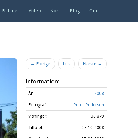
Billeder
Video
Kort
Blog
Om
Next
←
Forrige
Luk
Næste
→
Information:
År:
2008
Fotograf:
Peter Pedersen
Visninger:
30.879
Tilføjet:
27-10-2008