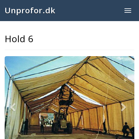
Unprofor.dk
Togg
navig
Hold 6
Previous
Next