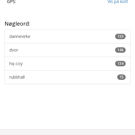
GPS:
Vis på kort
Nøgleord:
dannevirke
133
dvor
146
hq-coy
134
rubbhall
15