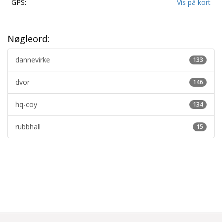
GPS:
Vis på kort
Nøgleord:
dannevirke
133
dvor
146
hq-coy
134
rubbhall
15