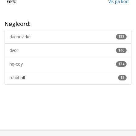
GPS:
Vis på kort
Nøgleord:
dannevirke
133
dvor
146
hq-coy
134
rubbhall
15