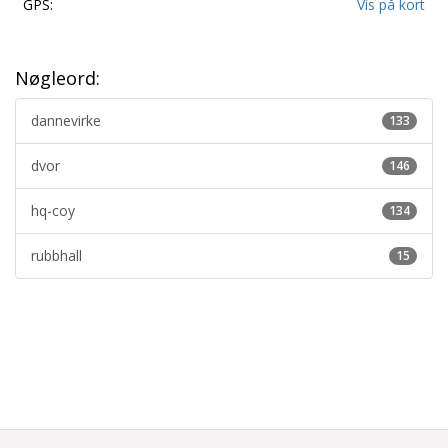
GPS:
Vis på kort
Nøgleord:
dannevirke
133
dvor
146
hq-coy
134
rubbhall
15