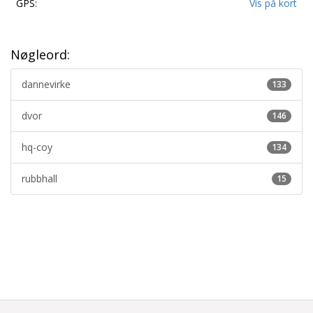
GPS:
Vis på kort
Nøgleord:
dannevirke
133
dvor
146
hq-coy
134
rubbhall
15