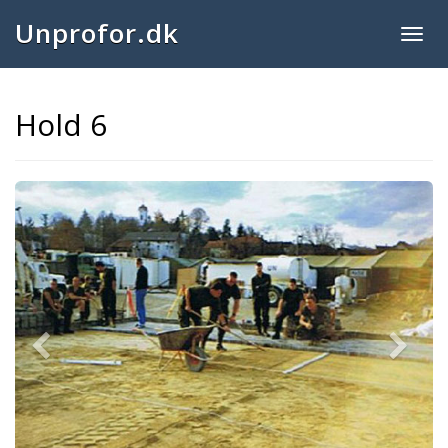
Unprofor.dk
Togg
navig
Hold 6
Previous
Next