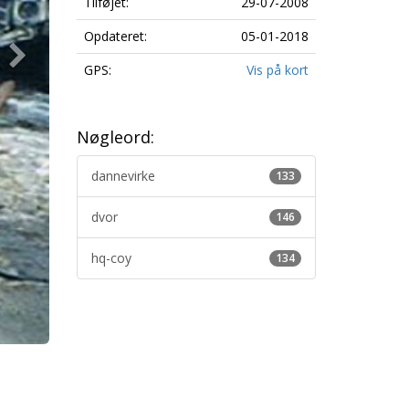
Tilføjet:
29-07-2008
Opdateret:
05-01-2018
GPS:
Vis på kort
Nøgleord:
dannevirke
133
dvor
146
hq-coy
134