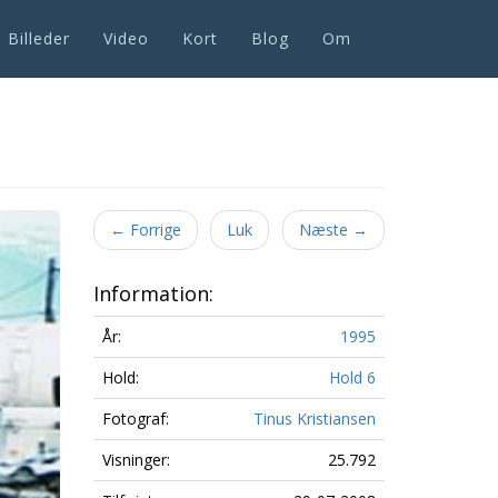
Billeder
Video
Kort
Blog
Om
Next
←
Forrige
Luk
Næste
→
Information:
År:
1995
Hold:
Hold 6
Fotograf:
Tinus Kristiansen
Visninger:
25.792