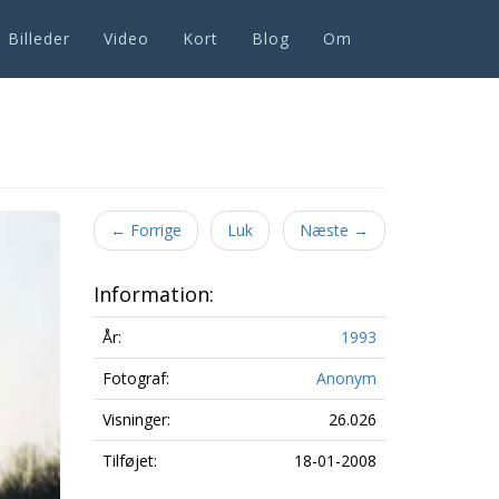
Billeder
Video
Kort
Blog
Om
Next
←
Forrige
Luk
Næste
→
Information:
År:
1993
Fotograf:
Anonym
Visninger:
26.026
Tilføjet:
18-01-2008