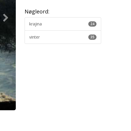
Nøgleord:
krajina
24
vinter
35