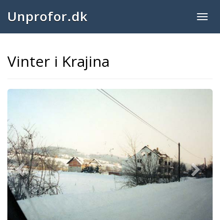
Unprofor.dk
Togg
navig
Vinter i Krajina
Previous
Next