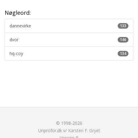
Nøgleord:
dannevirke
133
dvor
146
hq-coy
134
© 1998-2026
Unprofor.dk v/
Karsten F. Gryet
Version 8