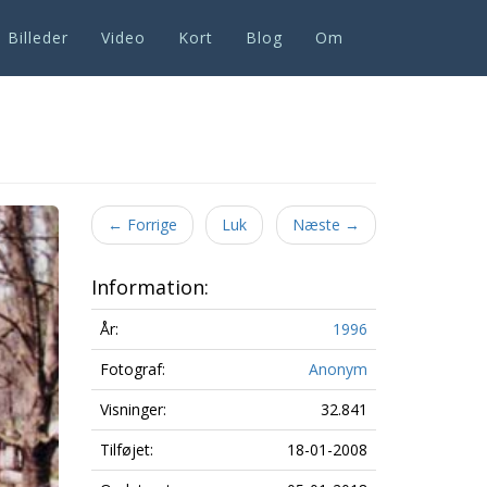
Billeder
Video
Kort
Blog
Om
Next
←
Forrige
Luk
Næste
→
Information:
År:
1996
Fotograf:
Anonym
Visninger:
32.841
Tilføjet:
18-01-2008