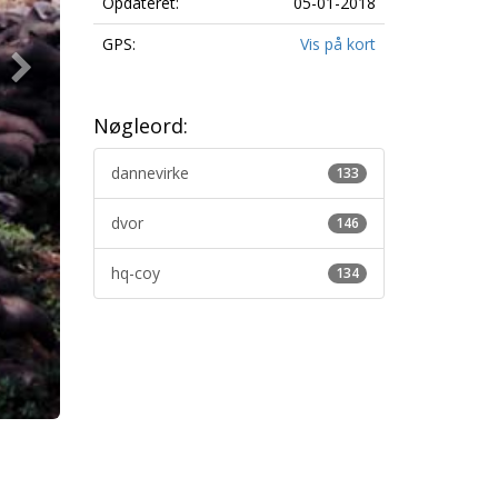
Opdateret:
05-01-2018
GPS:
Vis på kort
Nøgleord:
dannevirke
133
dvor
146
hq-coy
134