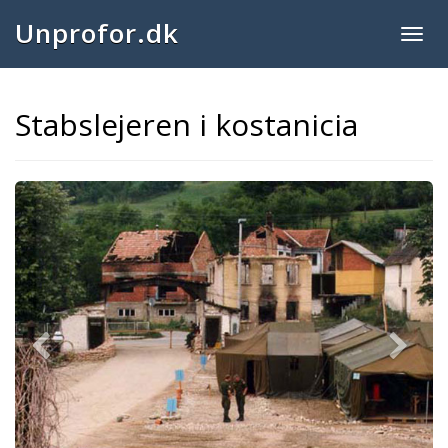
Unprofor.dk
Togg
navig
Stabslejeren i kostanicia
Previous
Next