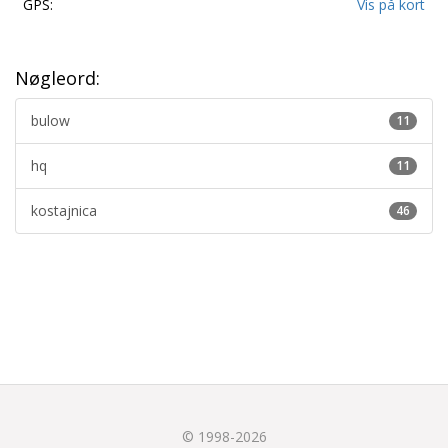
GPS:
Vis på kort
Nøgleord:
bulow
11
hq
11
kostajnica
46
© 1998-2026