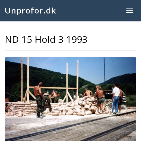
Unprofor.dk
Togg
navig
ND 15 Hold 3 1993
Previous
Next