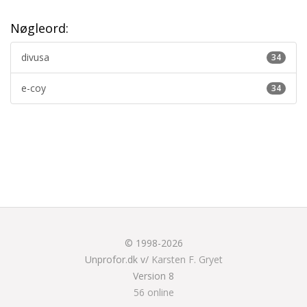
Nøgleord:
divusa
34
e-coy
34
© 1998-2026
Unprofor.dk v/
Karsten F. Gryet
Version 8
56 online