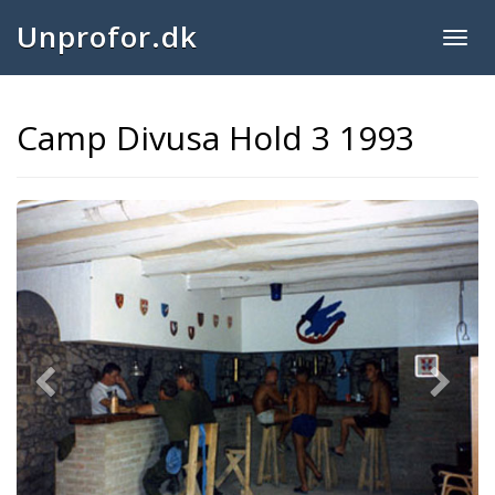
Unprofor.dk
Togg
navig
Camp Divusa Hold 3 1993
Previous
Next