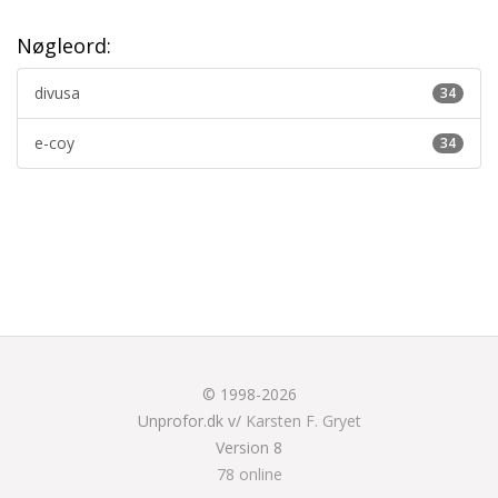
Nøgleord:
divusa
34
e-coy
34
© 1998-2026
Unprofor.dk v/
Karsten F. Gryet
Version 8
78 online