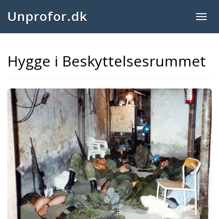
Unprofor.dk
Togg
navig
Hygge i Beskyttelsesrummet
Previous
Next