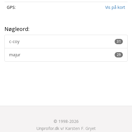
GPS:
Vis på kort
Nøgleord:
c-coy
31
majur
29
© 1998-2026
Unprofor.dk v/
Karsten F. Gryet