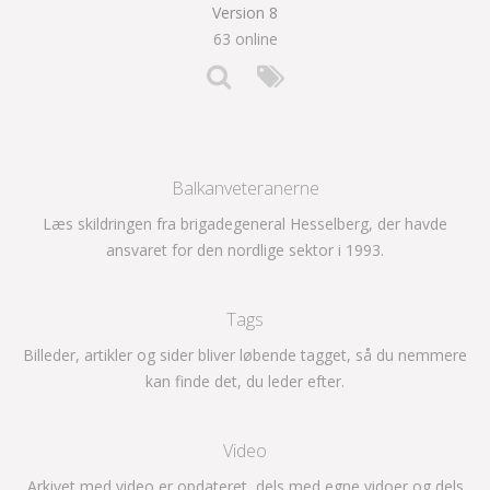
Version 8
63 online
Balkanveteranerne
Læs skildringen fra brigadegeneral Hesselberg, der havde
ansvaret for den nordlige sektor i 1993.
Tags
Billeder, artikler og sider bliver løbende tagget, så du nemmere
kan finde det, du leder efter.
Video
Arkivet med video er opdateret, dels med egne vidoer og dels