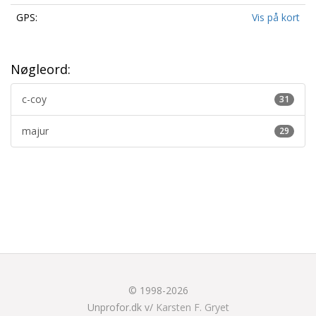
GPS:
Vis på kort
Nøgleord:
c-coy
31
majur
29
© 1998-2026
Unprofor.dk v/
Karsten F. Gryet