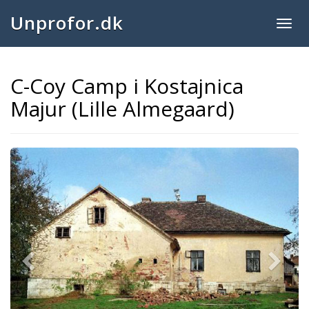
Unprofor.dk
Togg
navig
C-Coy Camp i Kostajnica
Majur (Lille Almegaard)
Previous
Next