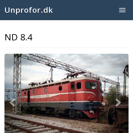
Unprofor.dk
Togg
navig
ND 8.4
Previous
Next