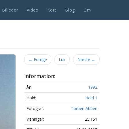
Billeder
Video
Kort
Blog
Om
Next
←
Forrige
Luk
Næste
→
Information:
År:
1992
Hold:
Hold 1
Fotograf:
Torben Abben
Visninger:
25.151