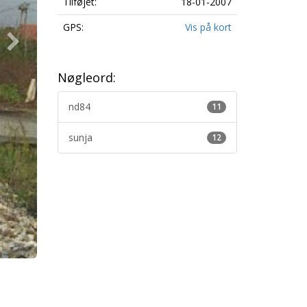
Tilføjet:
18-01-2007
GPS:
Vis på kort
Nøgleord:
nd84
11
sunja
12