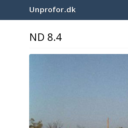
Unprofor.dk
ND 8.4
Previous