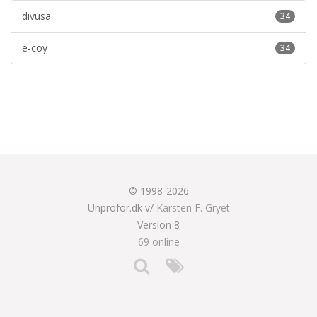
divusa
34
e-coy
34
© 1998-2026
Unprofor.dk v/
Karsten F. Gryet
Version 8
69 online