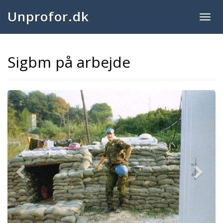
Unprofor.dk
Togg
navig
Sigbm på arbejde
Previous
Next