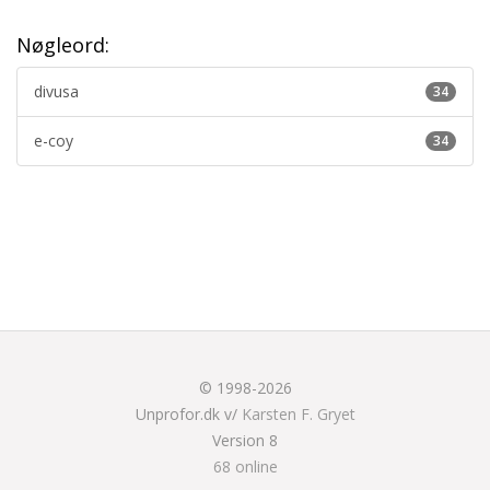
Nøgleord:
divusa
34
e-coy
34
© 1998-2026
Unprofor.dk v/
Karsten F. Gryet
Version 8
68 online