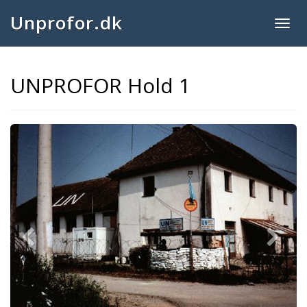
Unprofor.dk
Togg
navig
UNPROFOR Hold 1
Previous
Next