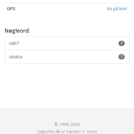
GPS:
Vis på kort
Nøgleord:
nd07
7
utolica
7
© 1998-2026
Unprofor.dk v/
Karsten F. Gryet