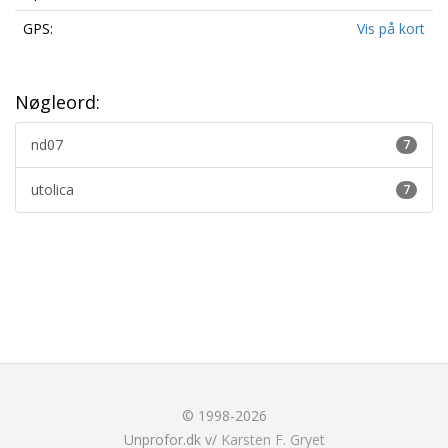
GPS:
Vis på kort
Nøgleord:
nd07
7
utolica
7
© 1998-2026
Unprofor.dk v/
Karsten F. Gryet