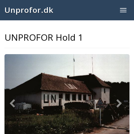
Unprofor.dk
Togg
navig
UNPROFOR Hold 1
Previous
Next