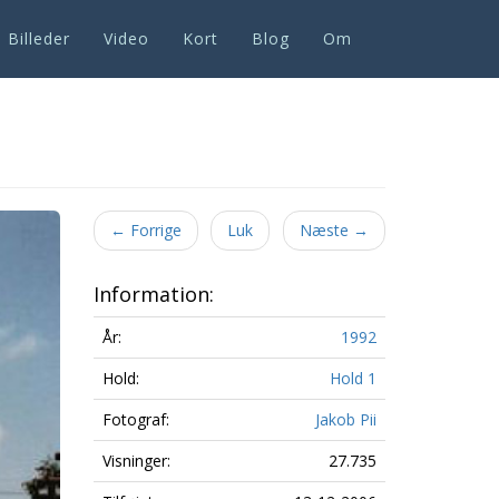
Billeder
Video
Kort
Blog
Om
Next
←
Forrige
Luk
Næste
→
Information:
År:
1992
Hold:
Hold 1
Fotograf:
Jakob Pii
Visninger:
27.735