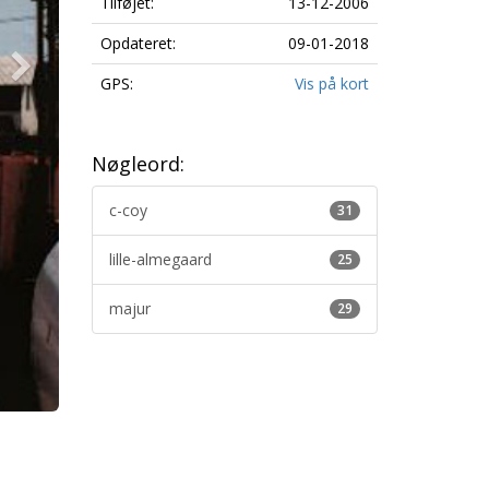
Tilføjet:
13-12-2006
Opdateret:
09-01-2018
GPS:
Vis på kort
Nøgleord:
c-coy
31
lille-almegaard
25
majur
29