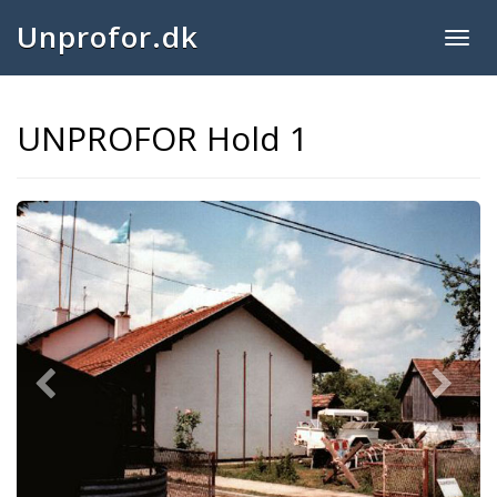
Unprofor.dk
Togg
navig
UNPROFOR Hold 1
Previous
Next