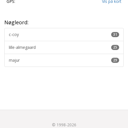
GPS:
Vis på kort
Nøgleord:
c-coy
31
lille-almegaard
25
majur
29
© 1998-2026