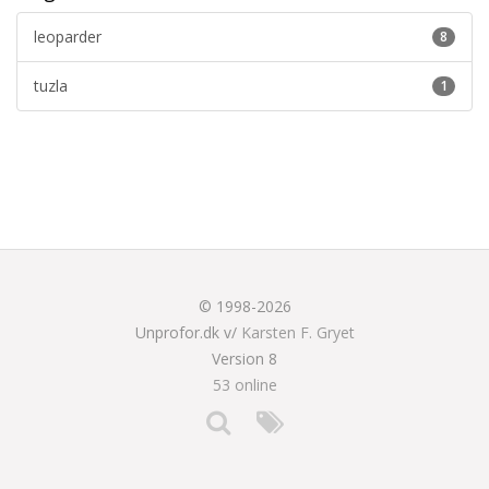
leoparder
8
tuzla
1
© 1998-2026
Unprofor.dk v/
Karsten F. Gryet
Version 8
53 online