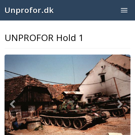
Unprofor.dk
Togg
navig
UNPROFOR Hold 1
Previous
Next