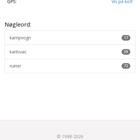
GPS:
Vis på kort
Nøgleord:
kampvogn
17
karlovac
39
ruiner
72
© 1998-2026