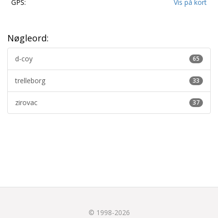
GPS:
Vis på kort
Nøgleord:
d-coy
65
trelleborg
33
zirovac
37
© 1998-2026