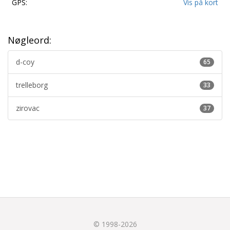
GPS:
Vis på kort
Nøgleord:
d-coy
65
trelleborg
33
zirovac
37
© 1998-2026