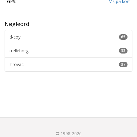
GPS:
Vis på kort
Nøgleord:
d-coy
65
trelleborg
33
zirovac
37
© 1998-2026