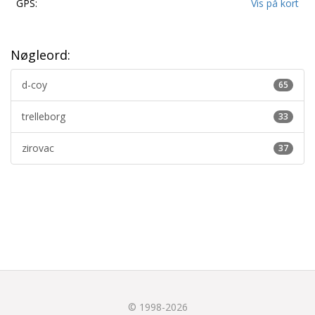
GPS:
Vis på kort
Nøgleord:
d-coy
65
trelleborg
33
zirovac
37
© 1998-2026